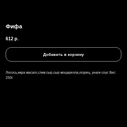
Фифа
612
р.
Добавить в корзину
Лосось,икра масаго,слив.сыр,сыр моцарелла,огурец, унаги соус Вес:
250г