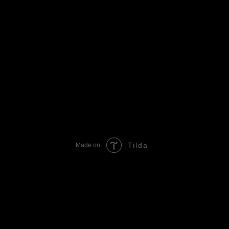
6781044,00
р.
Добавить в корзину
Свино-говяжий фарш ,репчатый лук,шампиньоны,смесь сыров,
красный соус
Вес:750/1400г
Tilda
Made on