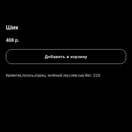
Шик
408
р.
Добавить в корзину
Креветка,лосось,огурец, зелёный лук,слив.сыр Вес: 215г