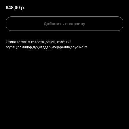
648,00
р.
Добавить в корзину
Свино-говяжья котлета ,бекон, солёный
огурец,помидор,лук,чеддер,моцарелла,соус Rollx